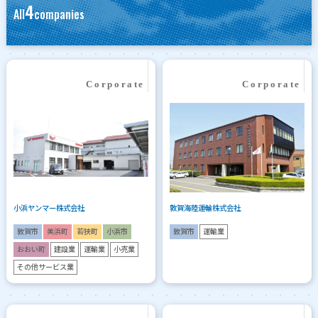
4
All
companies
小浜ヤンマー株式会社
敦賀海陸運輸株式会社
敦賀市
美浜町
若狭町
小浜市
敦賀市
運輸業
おおい町
建設業
運輸業
小売業
その他サービス業