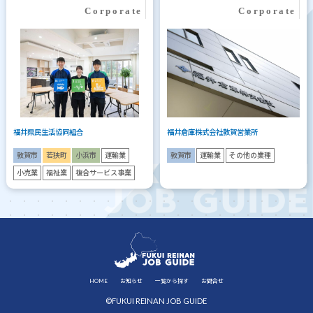
福井県民生活協同組合
福井倉庫株式会社敦賀営業所
敦賀市
若狭町
小浜市
運輸業
敦賀市
運輸業
その他の業種
小売業
福祉業
複合サービス事業
HOME
お知らせ
一覧から探す
お問合せ
©FUKUI REINAN JOB GUIDE