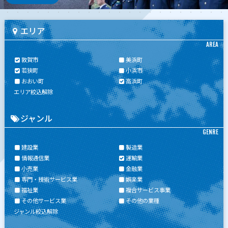
エリア
AREA
敦賀市
美浜町
若狭町
小浜市
おおい町
高浜町
エリア絞込解除
ジャンル
GENRE
建設業
製造業
情報通信業
運輸業
小売業
金融業
専門・技術サービス業
娯楽業
福祉業
複合サービス事業
その他サービス業
その他の業種
ジャンル絞込解除