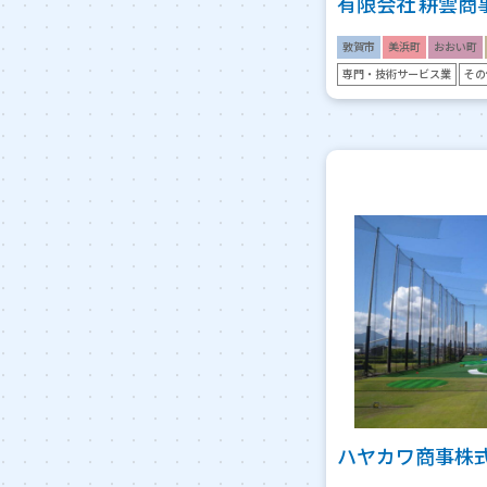
有限会社 耕雲商
敦賀市
美浜町
おおい町
専門・技術サービス業
その
ハヤカワ商事株