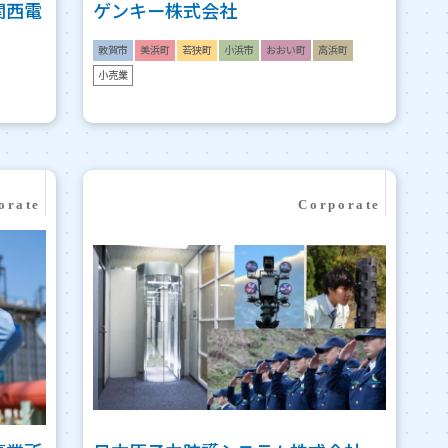
関西電
ゲンキー株式会社
敦賀市
美浜町
若狭町
小浜市
おおい町
高浜町
小売業