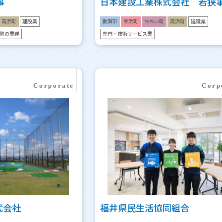
事
日本建設工業株式会社 若狭
高浜町
建設業
敦賀市
美浜町
おおい町
高浜町
建設業
他の業種
専門・技術サービス業
式会社
福井県民生活協同組合