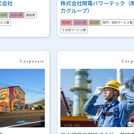
式会社
株式会社関電パワーテック（
力グループ）
小浜市
おおい町
建設業
ービス業
美浜町
おおい町
高浜町
専門・技術サービス業
その他サービス業