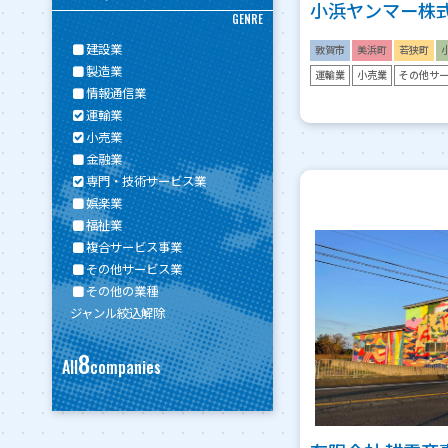
小浜ヤンマー株
GENRE
建設業
敦賀市
美浜町
若狭町
製造業
運輸業
小売業
その他サ
情報通信業
運輸業
小売業
金融業
専門・技術サービス業
娯楽業
福祉業
複合サービス事業
その他サービス業
その他の業種
ジャンル絞込解除
8
All
companies