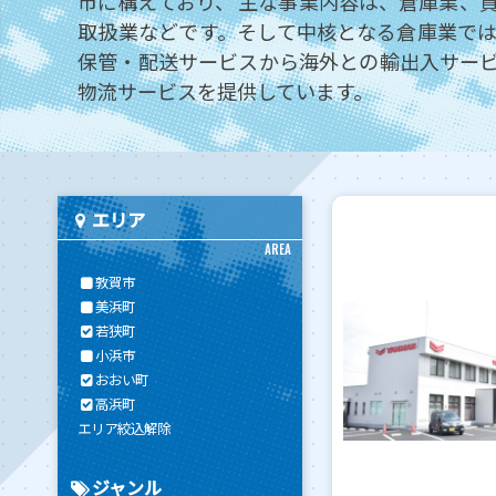
市に構えており、 主な事業内容は、倉庫業、
取扱業などです。そして中核となる倉庫業で
保管・配送サービスから海外との輸出入サー
物流サービスを提供しています。
エリア
AREA
敦賀市
美浜町
若狭町
小浜市
おおい町
高浜町
エリア絞込解除
ジャンル