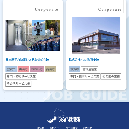
日本原子力防護システム株式会社
株式会社NESI 敦賀支社
敦賀市
美浜町
おおい町
高浜町
敦賀市
情報通信業
専門・技術サービス業
専門・技術サービス業
その他の業種
その他サービス業
HOME
お知らせ
一覧から探す
お問合せ