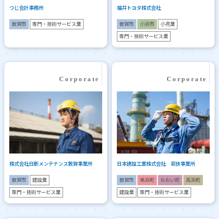
つじ会計事務所
福井トヨタ株式会社
敦賀市
専門・技術サービス業
敦賀市
小浜市
小売業
専門・技術サービス業
株式会社日新メンテナンス敦賀事業所
日本建設工業株式会社 若狭事業所
敦賀市
建設業
敦賀市
美浜町
おおい町
高浜町
専門・技術サービス業
建設業
専門・技術サービス業