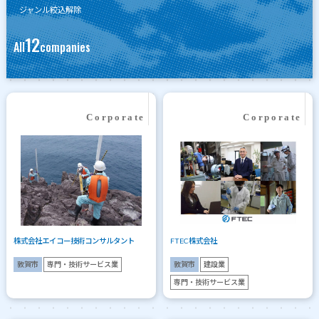
ジャンル絞込解除
12
All
companies
株式会社エイコー技術コンサルタント
FTEC株式会社
敦賀市
専門・技術サービス業
敦賀市
建設業
専門・技術サービス業