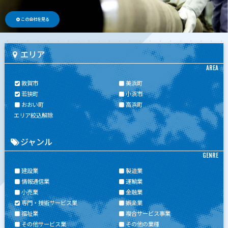
この会社を見る
エリア
AREA
敦賀市
美浜町
若狭町
小浜市
おおい町
高浜町
エリア絞込解除
ジャンル
GENRE
建設業
製造業
情報通信業
運輸業
小売業
金融業
専門・技術サービス業
娯楽業
福祉業
複合サービス事業
その他サービス業
その他の業種