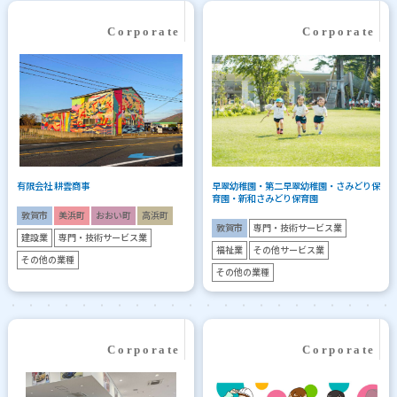
有限会社 耕雲商事
早翠幼稚園・第二早翠幼稚園・さみどり保
育園・新和さみどり保育園
敦賀市
美浜町
おおい町
高浜町
敦賀市
専門・技術サービス業
建設業
専門・技術サービス業
福祉業
その他サービス業
その他の業種
その他の業種