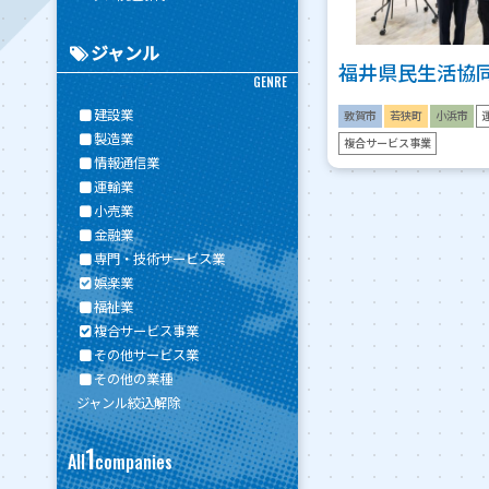
ジャンル
福井県民生活協
GENRE
建設業
敦賀市
若狭町
小浜市
製造業
複合サービス事業
情報通信業
運輸業
小売業
金融業
専門・技術サービス業
娯楽業
福祉業
複合サービス事業
その他サービス業
その他の業種
ジャンル絞込解除
1
All
companies