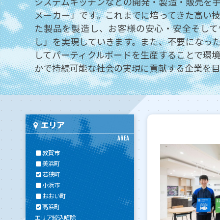
システムキッチンなどの開発・製造・販売を
メーカー」です。これまでに培ってきた高い
た製品を製造し、お客様の安心・安全そして
し」を実現していきます。また、不要になっ
してパーティクルボードを生産することで環
かで持続可能な社会の実現に貢献する企業を目
エリア
AREA
敦賀市
美浜町
若狭町
小浜市
おおい町
高浜町
エリア絞込解除