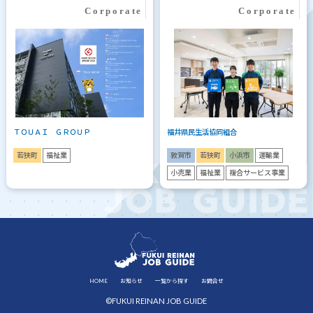
ＴＯＵＡＩ ＧＲＯＵＰ
福井県民生活協同組合
若狭町
福祉業
敦賀市
若狭町
小浜市
運輸業
小売業
福祉業
複合サービス事業
HOME
お知らせ
一覧から探す
お問合せ
©FUKUI REINAN JOB GUIDE