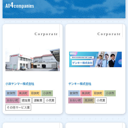
4
All
companies
小浜ヤンマー株式会社
ゲンキー株式会社
敦賀市
美浜町
若狭町
小浜市
敦賀市
美浜町
若狭町
小浜市
おおい町
建設業
運輸業
小売業
おおい町
高浜町
小売業
その他サービス業