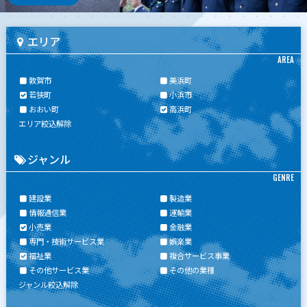
エリア
AREA
敦賀市
美浜町
若狭町
小浜市
おおい町
高浜町
エリア絞込解除
ジャンル
GENRE
建設業
製造業
情報通信業
運輸業
小売業
金融業
専門・技術サービス業
娯楽業
福祉業
複合サービス事業
その他サービス業
その他の業種
ジャンル絞込解除