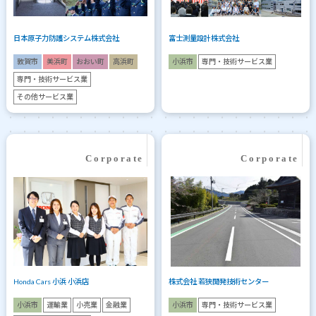
日本原子力防護システム株式会社
富士測量設計株式会社
敦賀市
美浜町
おおい町
高浜町
小浜市
専門・技術サービス業
専門・技術サービス業
その他サービス業
Honda Cars 小浜 小浜店
株式会社 若狭開発技術センター
小浜市
運輸業
小売業
金融業
小浜市
専門・技術サービス業