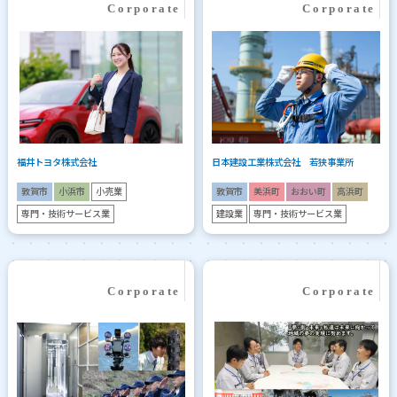
福井トヨタ株式会社
日本建設工業株式会社 若狭事業所
敦賀市
小浜市
小売業
敦賀市
美浜町
おおい町
高浜町
専門・技術サービス業
建設業
専門・技術サービス業