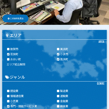
この会社を見る
エリア
AREA
敦賀市
美浜町
若狭町
小浜市
おおい町
高浜町
エリア絞込解除
ジャンル
GENRE
建設業
製造業
情報通信業
運輸業
小売業
金融業
専門・技術サービス業
娯楽業