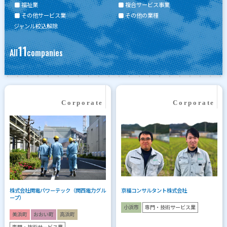
福祉業
複合サービス事業
その他サービス業
その他の業種
ジャンル絞込解除
11
All
companies
株式会社関電パワーテック（関西電力グル
京福コンサルタント株式会社
ープ）
小浜市
専門・技術サービス業
美浜町
おおい町
高浜町