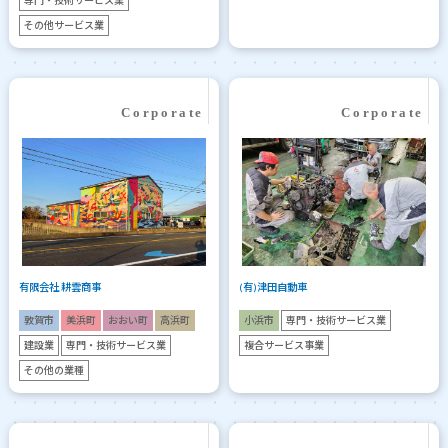
専門・技術サービス業
その他サービス業
有限会社 耕雲商事
(有)津田自動車
敦賀市
美浜町
おおい町
高浜町
小浜市
専門・技術サービス業
建設業
専門・技術サービス業
複合サービス事業
その他の業種