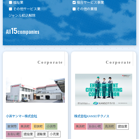
福祉業
複合サービス事業
その他サービス業
その他の業種
ジャンル絞込解除
15
All
companies
小浜ヤンマー株式会社
株式会社KANSOテクノス
敦賀市
美浜町
若狭町
小浜市
美浜町
おおい町
高浜町
建設業
おおい町
建設業
運輸業
小売業