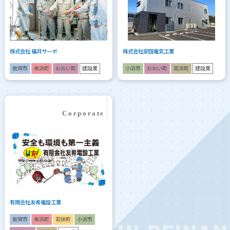
株式会社 福井サーボ
株式会社安田電気工業
敦賀市
美浜町
おおい町
建設業
小浜市
おおい町
高浜町
建設業
有限会社友希電設工業
敦賀市
美浜町
若狭町
小浜市