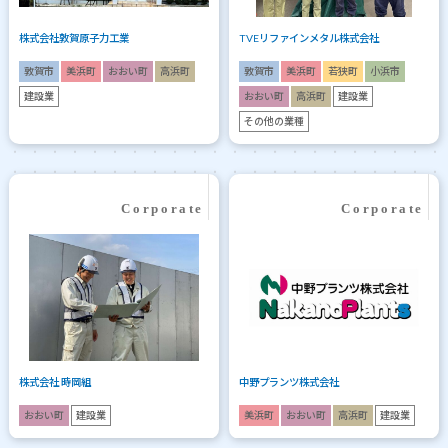
株式会社敦賀原子力工業
TVEリファインメタル株式会社
敦賀市
美浜町
おおい町
高浜町
敦賀市
美浜町
若狭町
小浜市
建設業
おおい町
高浜町
建設業
その他の業種
株式会社 時岡組
中野プランツ株式会社
おおい町
建設業
美浜町
おおい町
高浜町
建設業