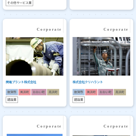
その他サービス業
関電プラント株式会社
株式会社クリハラント
敦賀市
美浜町
おおい町
高浜町
敦賀市
美浜町
おおい町
高浜町
建設業
建設業