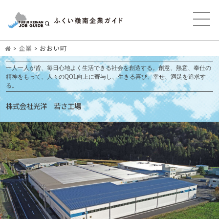
>
企業
>
おおい町
一人一人が皆、毎日心地よく生活できる社会を創造する。創意、熱意、奉仕の
精神をもって、人々のQOL向上に寄与し、生きる喜び、幸せ、満足を追求す
る。
株式会社光洋 若さ工場