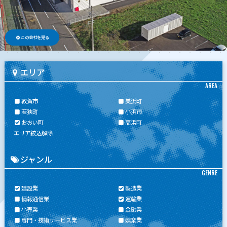
この会社を見る
エリア
AREA
敦賀市
美浜町
若狭町
小浜市
おおい町
高浜町
エリア絞込解除
ジャンル
GENRE
建設業
製造業
情報通信業
運輸業
小売業
金融業
専門・技術サービス業
娯楽業