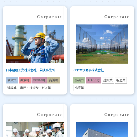
日本建設工業株式会社 若狭事業所
ハヤカワ商事株式会社
敦賀市
美浜町
おおい町
高浜町
小浜市
おおい町
建設業
製造業
建設業
専門・技術サービス業
小売業