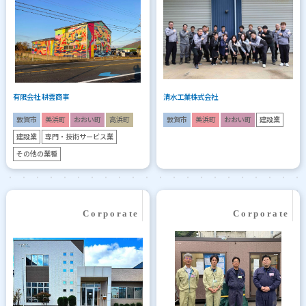
有限会社 耕雲商事
清水工業株式会社
敦賀市
美浜町
おおい町
高浜町
敦賀市
美浜町
おおい町
建設業
建設業
専門・技術サービス業
その他の業種