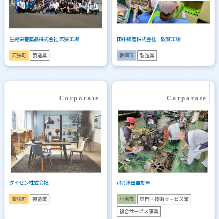
生晃栄養薬品株式会社 若狭工場
田中紙管株式会社 敦賀工場
若狭町
製造業
敦賀市
製造業
ダイセン株式会社
(有)津田自動車
若狭町
製造業
小浜市
専門・技術サービス業
複合サービス事業