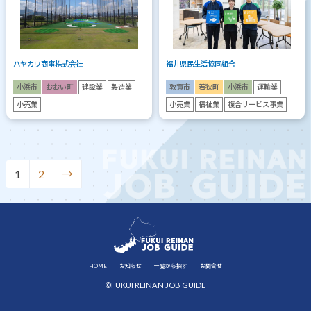
ハヤカワ商事株式会社
福井県民生活協同組合
小浜市
おおい町
建設業
製造業
敦賀市
若狭町
小浜市
運輸業
小売業
小売業
福祉業
複合サービス事業
1
2
→
HOME
お知らせ
一覧から探す
お問合せ
©FUKUI REINAN JOB GUIDE