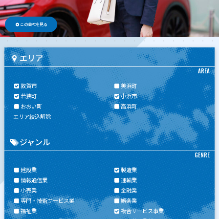
この会社を見る
エリア
AREA
敦賀市
美浜町
若狭町
小浜市
おおい町
高浜町
エリア絞込解除
ジャンル
GENRE
建設業
製造業
情報通信業
運輸業
小売業
金融業
専門・技術サービス業
娯楽業
福祉業
複合サービス事業