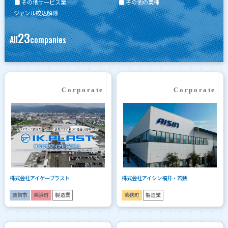
その他サービス業
その他の業種
ジャンル絞込解除
23
All
companies
株式会社アイケープラスト
株式会社アイシン福井・若狭
敦賀市
美浜町
製造業
若狭町
製造業