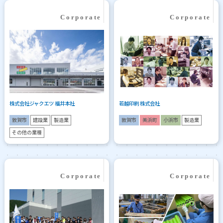
株式会社ジャクエツ 福井本社
若越印刷 株式会社
敦賀市
建設業
製造業
敦賀市
美浜町
小浜市
製造業
その他の業種