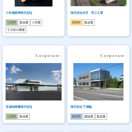
小浜海産物株式会社
株式会社光洋 若さ工場
小浜市
製造業
小売業
若狭町
製造業
その他の業種
芝浦自販機株式会社
株式会社 下畑組
小浜市
製造業
敦賀市
建設業
製造業